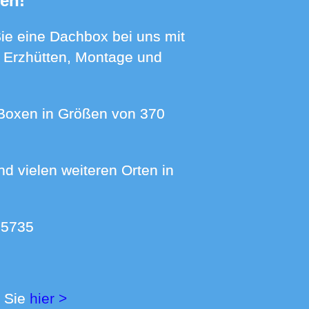
fen!
h Erzhütten, Montage und
 5735
n Sie
hier >