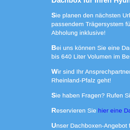
Dachbox für Ihren Hyun
Sie planen den nächsten Urlaub, aber wo das Gepäck verstauen? Mieten Sie eine Dachbox bei uns mit
passendem Trägersystem für
Abholung inklusive!
Bei uns können Sie eine Dachbox passend für Ihr Auto mieten. Wir haben Boxen in Größen von 370
bis 640 Liter Volumen im Be
Wir sind Ihr Ansprechpartner wenn es um die Dachboxmiete in Erzhütten und vielen weiteren Orten in
Rheinland-Pfalz geht!
Sie haben Fragen? Rufen Si
Reservieren Sie
hier eine D
Unser Dachboxen-Angebot f