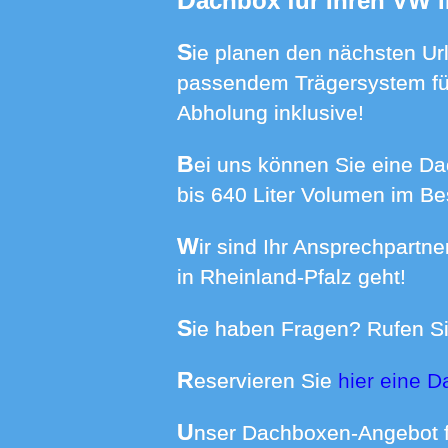
Dachbox für Ihren VW 
Sie planen den nächsten Urlaub, aber wo das Gepäck verstauen? Mieten Sie eine Dachbox bei uns mit
passendem Trägersystem für
Abholung inklusive!
Bei uns können Sie eine Dachbox passend für Ihr Auto mieten. Wir haben Boxen in Größen von 370
bis 640 Liter Volumen im Be
Wir sind Ihr Ansprechpartner wenn es um die Dachboxmiete in Kerzenheim und vielen weiteren Orten
in Rheinland-Pfalz geht!
Sie haben Fragen? Rufen Si
Reservieren Sie
hier eine 
Unser Dachboxen-Angebot 