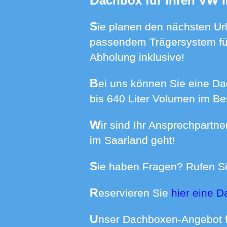
Dachbox für Ihren VW 
Sie planen den nächsten Urlaub, aber wo das Gepäck verstauen? Mieten Sie eine Dachbox bei uns mit
passendem Trägersystem für
Abholung inklusive!
Bei uns können Sie eine Dachbox passend für Ihr Auto mieten. Wir haben Boxen in Größen von 370
bis 640 Liter Volumen im Be
Wir sind Ihr Ansprechpartner wenn es um die Dachboxmiete in Nonnweiler und vielen weiteren Orten
im Saarland geht!
Sie haben Fragen? Rufen Si
Reservieren Sie
hier eine D
Unser Dachboxen-Angebot 