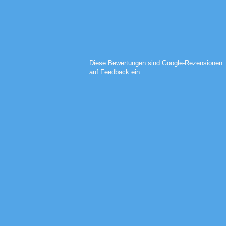
Diese Bewertungen sind Google-Rezensionen. Wir prüfen nicht systematisch, ob ein Kauf/Mietvorgang stattgefunden hat, gehen aber bei jedem Kundenkontakt individuell
auf Feedback ein.