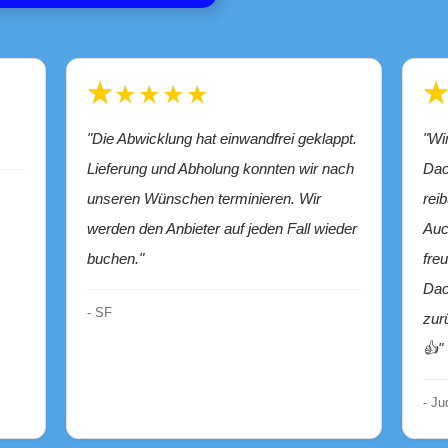
★★★★★
"Die Abwicklung hat einwandfrei geklappt.
"Wir haben bereits zum zweiten Mal eine
Lieferung und Abholung konnten wir nach
Dac
unseren Wünschen terminieren. Wir
rei
werden den Anbieter auf jeden Fall wieder
Auc
buchen."
fre
Dac
- SF
zur
👍"
- Ju