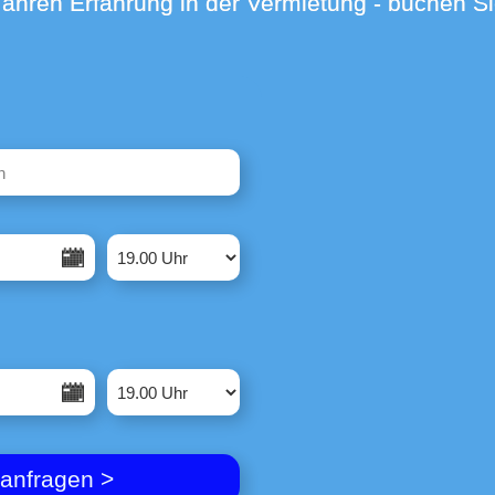
aracters for results.
 anfragen >