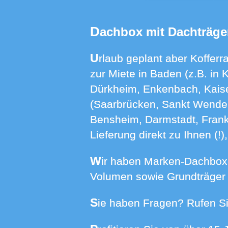
Dachbox mit Dachträge
Urlaub geplant aber Kofferraum zu klein? Bei uns finden Sie Dachboxen mit Dachträgern für Ihr Auto
zur Miete in Baden (z.B. in 
Dürkheim, Enkenbach, Kaise
(Saarbrücken, Sankt Wendel,
Bensheim, Darmstadt, Frankf
Lieferung direkt zu Ihnen (!
Wir haben Marken-Dachboxen von HAPRO, NORAUTO und THULE in Größen von 370 bis 640 Liter
Volumen sowie Grundträger f
Sie haben Fragen? Rufen Si