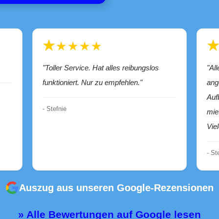
★★★★★
"Toller Service. Hat alles reibungslos
"Alles perfekt und unkompliziert! Spontan
funktioniert. Nur zu empfehlen."
ang
Auf
- Stefnie
mie
Vie
- S
Auszug aus unseren Google-Rezensionen
» Alle Bewertungen auf Google lesen