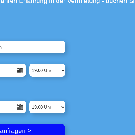
aracters for results.
 anfragen >