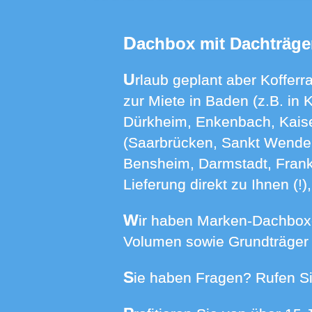
Dachbox mit Dachträge
Urlaub geplant aber Kofferraum zu klein? Bei uns finden Sie Dachboxen mit Dachträgern für Ihr Auto
zur Miete in Baden (z.B. in 
Dürkheim, Enkenbach, Kaise
(Saarbrücken, Sankt Wendel,
Bensheim, Darmstadt, Frankf
Lieferung direkt zu Ihnen (!
Wir haben Marken-Dachboxen von HAPRO, NORAUTO und THULE in Größen von 370 bis 640 Liter
Volumen sowie Grundträger f
Sie haben Fragen? Rufen Si