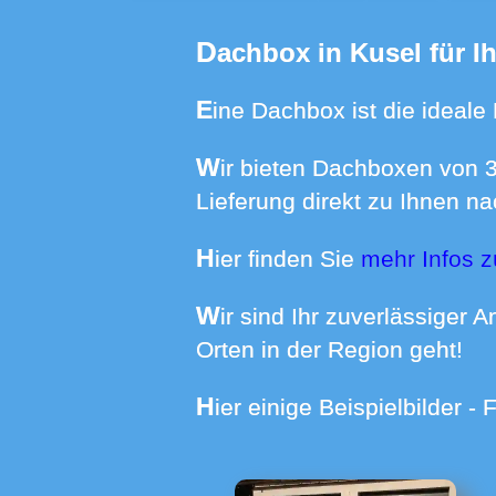
Dachbox in Kusel für 
Eine Dachbox ist die ideale
Wir bieten Dachboxen von 370 bis 640 Liter Volumen mit Dachträgern für Ihren BMW zur Miete an -
Lieferung direkt zu Ihnen na
Hier finden Sie
mehr Infos 
Wir sind Ihr zuverlässiger Ansprechpartner wenn es um die Miete einer Dachbox in Kusel und weiteren
Orten in der Region geht!
Hier einige Beispielbilder 