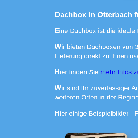
Dachbox in Otterbach 
Eine Dachbox ist die ideale
Wir bieten Dachboxen von 370 bis 640 Liter Volumen mit Dachträgern für Ihren BMW zur Miete an -
Lieferung direkt zu Ihnen na
Hier finden Sie
mehr Infos 
Wir sind Ihr zuverlässiger Ansprechpartner wenn es um die Miete einer Dachbox in Otterbach und
weiteren Orten in der Region
Hier einige Beispielbilder 