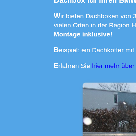
Dachbox für Ihren BMW
Wir bieten Dachboxen von 370 bis 640 Liter Volumen mit Dachträgern für über 550 Automodelle an
vielen Orten in der Region 
Montage inklusive!
Beispiel: ein Dachkoffer m
Erfahren Sie
hier mehr über