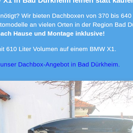
 X1 in Bad Dürkheim leihen statt kaufe
tomodelle an vielen Orten in der Region Bad D
 nach Hause und Montage inklusive!
mit 610 Liter Volumen auf einem BMW X1.
r unser Dachbox-Angebot in Bad Dürkheim.