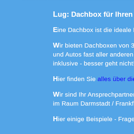
Lug: Dachbox für Ihre
Eine Dachbox ist die ideale
Wir bieten Dachboxen von 370 bis 640 Liter Volumen mit spezifischen Dachträgern für Ihren Hyundai
und Autos fast aller andere
inklusive - besser geht nicht
Hier finden Sie
alles über d
Wir sind Ihr Ansprechpartner wenn es um die Dachboxenmiete in Rheinland-Pfalz, im Raum Karlsruhe,
im Raum Darmstadt / Frankf
Hier einige Beispiele - Fra