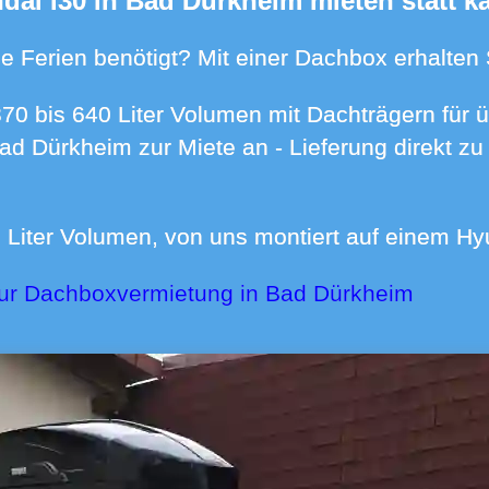
ndai i30 in Bad Dürkheim mieten statt k
n die Ferien benötigt? Mit einer Dachbox erhalte
Bad Dürkheim zur Miete an - Lieferung direkt 
00 Liter Volumen, von uns montiert auf einem Hy
zur Dachboxvermietung in Bad Dürkheim