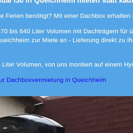
ndai i30 in Queichheim mieten statt kau
n die Ferien benötigt? Mit einer Dachbox erhalte
Queichheim zur Miete an - Lieferung direkt zu
00 Liter Volumen, von uns montiert auf einem Hy
zur Dachboxvermietung in Queichheim