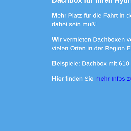
Dachbox für Ihren Hyu
Mehr Platz für die Fahrt in den Urlaub benötigt? In einer Dachbox verstauen Sie alles was in den Ferien
dabei sein muß!
Wir vermieten Dachboxen von 370 bis 640 Liter Volumen mit Dachträgern für über 550 Automodelle an
vielen Orten in der Region 
Beispiele: Dachbox mit 61
Hier finden Sie
mehr Infos 