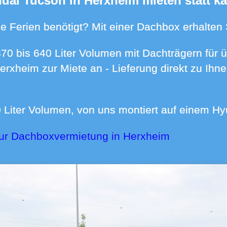
ndai Tucson in Herxheim mieten statt k
n die Ferien benötigt? Mit einer Dachbox erhalte
Herxheim zur Miete an - Lieferung direkt zu I
0 Liter Volumen, von uns montiert auf einem H
zur Dachboxvermietung in Herxheim