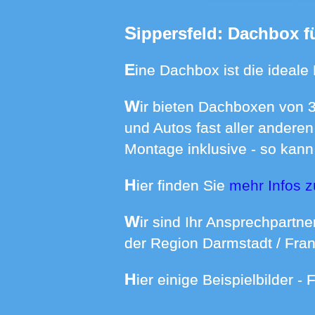
Sippersfeld: Dachbox 
Eine Dachbox ist die ideale
Wir bieten Dachboxen von 370 bis 640 Liter Volumen mit passenden Dachträgern für Ihren Mercedes
und Autos fast aller anderen
Montage inklusive - so kann 
Hier finden Sie
mehr Infos z
Wir sind Ihr Ansprechpartner wenn es um die Dachboxmiete in Rheinland-Pfalz, im Raum Karlsruhe, in
der Region Darmstadt / Fran
Hier einige Beispielbilder 