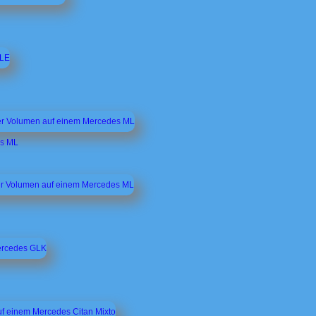
es ML