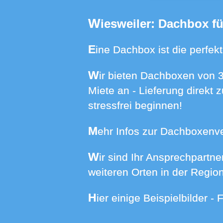
Wiesweiler: Dachbox f
Eine Dachbox ist die perfe
Wir bieten Dachboxen von 370 bis 640 Liter Volumen mit spezifischen Dachträgern für Ihr Auto zur
Miete an - Lieferung direkt
stressfrei beginnen!
Mehr Infos zur Dachboxenv
Wir sind Ihr Ansprechpartner wenn es um die Miete einer Dachbox für Ihr Auto in Wiesweiler und
weiteren Orten in der Region
Hier einige Beispielbilder 