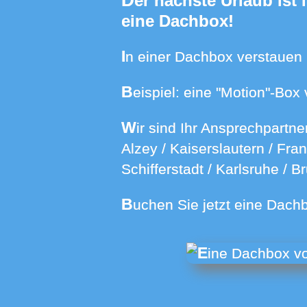
Der nächste Urlaub ist in Planung - aber wohin mit dem Gepäck? Mieten Sie einfach
eine Dachbox!
In einer Dachbox verstauen 
Beispiel: eine "Motion"-B
Wir sind Ihr Ansprechpartner wenn es um die Miete einer Dachbox an vielen Orten in den Regionen
Alzey / Kaiserslautern / Fr
Schifferstadt
/ Karlsruhe / B
Buchen Sie jetzt eine Dach