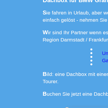
Dachbox für BMW Gran
Sie fahren in Urlaub, aber wohin mit dem Gepäck? Mit einer Dachbox von uns ist Ihr Platzproblem
einfach gelöst - nehmen Sie
Wir sind Ihr Partner wenn es um die Boxenmiete in der Südwestpfalz, im Raum Karlsruhe, in der
Region Darmstadt / Frankfur
Unser Dachboxen-Angebot für andere BMW-Modelle in
Ga
Bild: eine Dachbox mit einem Volumen von 610 Litern, von uns montiert auf einem 2er BMW Gran
Tourer.
Buchen Sie jetzt eine Dach