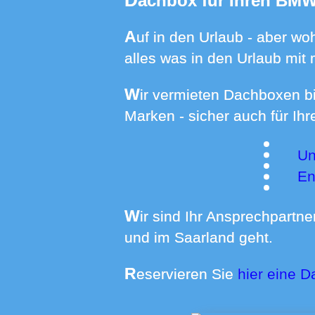
Dachbox für Ihren BM
Auf in den Urlaub - aber wohin mit dem Gepäck? In einer Dachbox verstauen Sie sicher und sauber
alles was in den Urlaub mit
Wir vermieten Dachboxen bis 640 Liter Volumen mit passenden Dachträgern für Autos fast aller
Marken - sicher auch für Ih
Unser Dachboxen-Angebot für andere BMW-Modelle in
En
Wir sind Ihr Ansprechpartner wenn es um die Dachboxmiete in der Südwestpfalz, im Raum Karlsruhe
und im Saarland geht.
Reservieren Sie
hier eine D