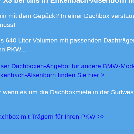
W X3 bei uns in Enkenbach-Alsenborn m
 muss!
ren PKW...
kenbach-Alsenborn finden Sie
hier >
achbox mit Trägern für Ihren PKW >>